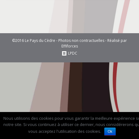
©2016 Le Pays du Cèdre - Photos non contractuelles - Réalisé par
Effiforces
LPDC
Nous utilisons des cookies pour vous garantir la meilleure expérience s
notre site. Si vous continuez à utiliser ce dernier, nous considérerons q
vous acceptez l'utilisation des cookies.
Ok