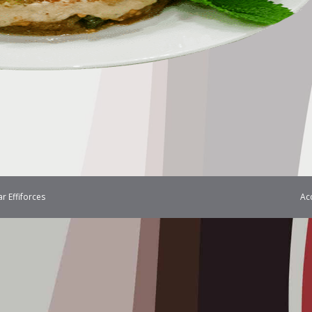
Ac
par
Effiforces