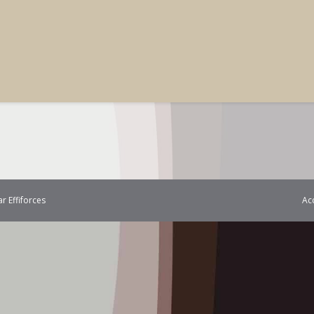
Ac
par
Effiforces