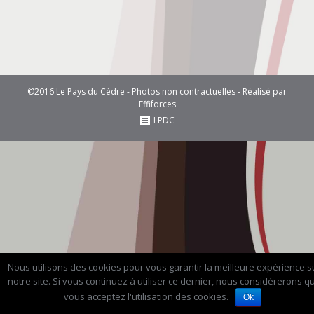
©2016 Le Pays du Cèdre - Photos non contractuelles - Réalisé par
Effiforces
LPDC
Nous utilisons des cookies pour vous garantir la meilleure expérience s
notre site. Si vous continuez à utiliser ce dernier, nous considérerons q
vous acceptez l'utilisation des cookies.
Ok