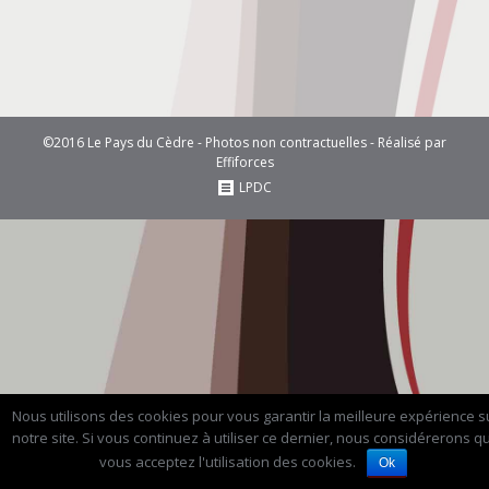
©2016 Le Pays du Cèdre - Photos non contractuelles - Réalisé par
Effiforces
LPDC
Nous utilisons des cookies pour vous garantir la meilleure expérience s
notre site. Si vous continuez à utiliser ce dernier, nous considérerons q
vous acceptez l'utilisation des cookies.
Ok