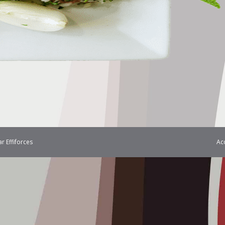
Ac
par
Effiforces